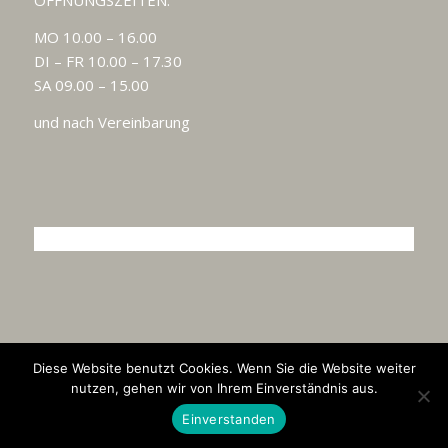
ÖFFNUNGSZEITEN:
MO 10.00 – 16.00
DI – FR 10.00 – 17.30
SA 09.00 – 15.00
und nach Vereinbarung
© Copyright by Schuck-Mode - Mode für selbstbewusste
Diese Website benutzt Cookies. Wenn Sie die Website weiter
Männer!
nutzen, gehen wir von Ihrem Einverständnis aus.
Einverstanden
Kontakt
Impressum
Datenschutz